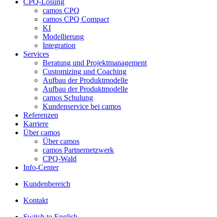
CPQ-Lösung
camos CPQ
camos CPQ Compact
KI
Modellierung
Integration
Services
Beratung und Projektmanagement
Customizing und Coaching
Aufbau der Produktmodelle
Aufbau der Produktmodelle
camos Schulung
Kundenservice bei camos
Referenzen
Karriere
Über camos
Über camos
camos Partnernetzwerk
CPQ-Wald
Info-Center
Kundenbereich
Kontakt
Switch to English